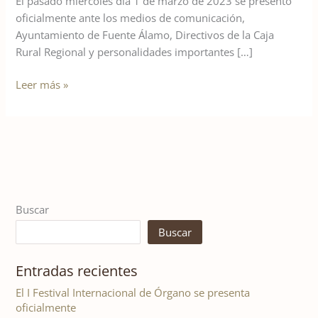
El pasado miércoles día 1 de marzo de 2023 se presentó
Órgano
oficialmente ante los medios de comunicación,
se
Ayuntamiento de Fuente Álamo, Directivos de la Caja
presenta
Rural Regional y personalidades importantes […]
oficialmente
Leer más »
Buscar
Buscar
Entradas recientes
El I Festival Internacional de Órgano se presenta
oficialmente