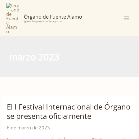
Ir
al
Órgano de Fuente Alamo
contenido
Iglesia Arciprestal de San Agustín
marzo 2023
El I Festival Internacional de Órgano
El
I
se presenta oficialmente
Festival
6 de marzo de 2023
Internacional
de